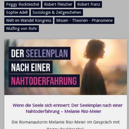
Peggy Rockteschel
Robert Fleischer
Robert Franz
Sophie Adell
Soziologie & Zeitgeschehen
Welt-im-Wandel Kongress
Wissen - Theorien - Phänomene
Wulfing von Rohr
Wenn die Seele sich erinnert: Der Seelenplan nach einer
Nahtoderfahrung – Melanie Risi-Meier
Die Romanautorin Melanie Risi-Meier im Gespräch mit