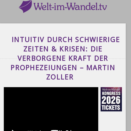
INTUITIV DURCH SCHWIERIGE
ZEITEN & KRISEN: DIE
VERBORGENE KRAFT DER
PROPHEZEIUNGEN – MARTIN
ZOLLER