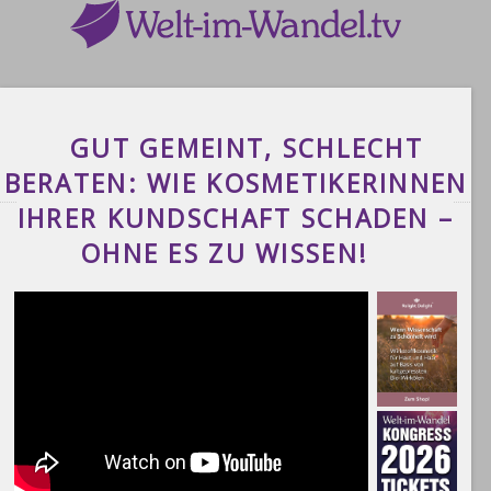
GUT GEMEINT, SCHLECHT
BERATEN: WIE KOSMETIKERINNEN
IHRER KUNDSCHAFT SCHADEN –
OHNE ES ZU WISSEN!