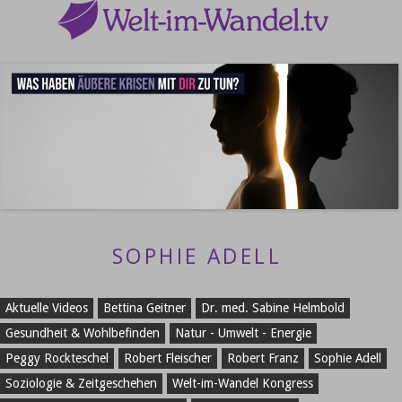
SOPHIE ADELL
Aktuelle Videos
Bettina Geitner
Dr. med. Sabine Helmbold
Gesundheit & Wohlbefinden
Natur - Umwelt - Energie
Peggy Rockteschel
Robert Fleischer
Robert Franz
Sophie Adell
Soziologie & Zeitgeschehen
Welt-im-Wandel Kongress