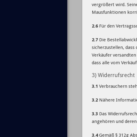
vergrößert wird. Sei
Mausfunktionen korri
2.6
Für den Vertragssc
2.7
Die Bestellabwickl
sicherzustellen, dass
Verkäufer versandten
dass alle vom Verkäu
3) Widerrufsrecht
3.1
Verbrauchern steht
3.2
Nähere Informatio
3.3
Das Widerrufsrecht
angehören und deren 
3.4
Gemäß § 312g Abs. 