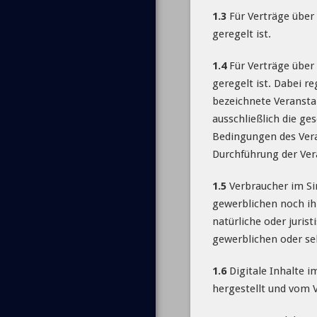
1.3
Für Verträge über 
geregelt ist.
1.4
Für Verträge über 
geregelt ist. Dabei r
bezeichnete Veransta
ausschließlich die g
Bedingungen des Veran
Durchführung der Veran
1.5
Verbraucher im Sin
gewerblichen noch ih
natürliche oder juris
gewerblichen oder sel
1.6
Digitale Inhalte i
hergestellt und vom 