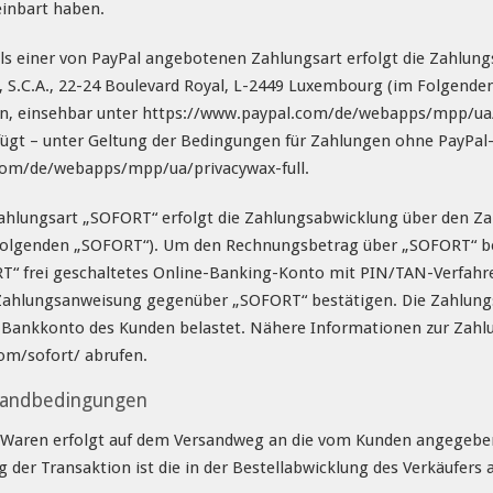
einbart haben.
ls einer von PayPal angebotenen Zahlungsart erfolgt die Zahlung
Cie, S.C.A., 22-24 Boulevard Royal, L-2449 Luxembourg (im Folgenden
 einsehbar unter https://www.paypal.com/de/webapps/mpp/ua/us
fügt – unter Geltung der Bedingungen für Zahlungen ohne PayPal
com/de/webapps/mpp/ua/privacywax-full.
ahlungsart „SOFORT“ erfolgt die Zahlungsabwicklung über den Z
olgenden „SOFORT“). Um den Rechnungsbetrag über „SOFORT“ beza
“ frei geschaltetes Online-Banking-Konto mit PIN/TAN-Verfahr
 Zahlungsanweisung gegenüber „SOFORT“ bestätigen. Die Zahlung
 Bankkonto des Kunden belastet. Nähere Informationen zur Zahl
om/sofort/ abrufen.
rsandbedingungen
 Waren erfolgt auf dem Versandweg an die vom Kunden angegebene 
ng der Transaktion ist die in der Bestellabwicklung des Verkäufer