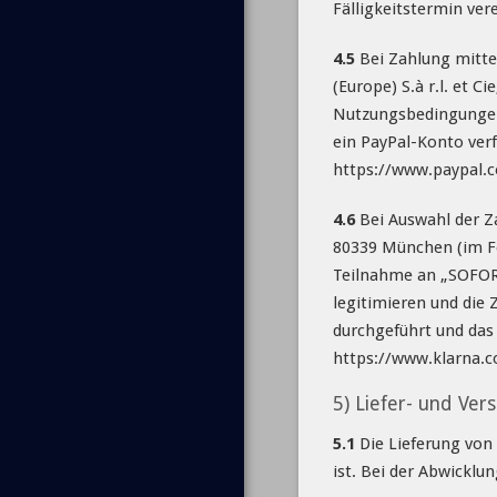
Fälligkeitstermin ver
4.5
Bei Zahlung mitte
(Europe) S.à r.l. et 
Nutzungsbedingungen,
ein PayPal-Konto ver
https://www.paypal.
4.6
Bei Auswahl der Z
80339 München (im F
Teilnahme an „SOFORT
legitimieren und die
durchgeführt und das
https://www.klarna.c
5) Liefer- und Ve
5.1
Die Lieferung von
ist. Bei der Abwicklu