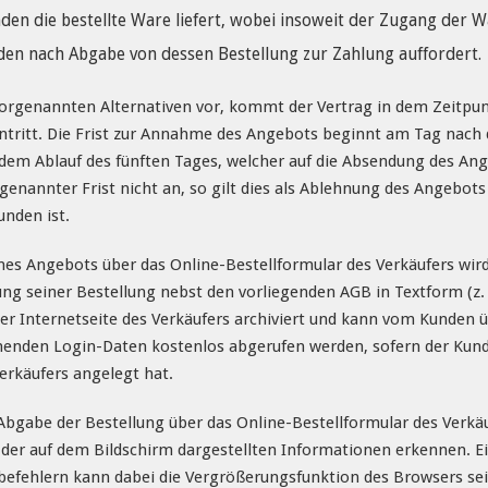
en die bestellte Ware liefert, wobei insoweit der Zugang der 
en nach Abgabe von dessen Bestellung zur Zahlung auffordert.
orgenannten Alternativen vor, kommt der Vertrag in dem Zeitpun
eintritt. Die Frist zur Annahme des Angebots beginnt am Tag nac
 dem Ablauf des fünften Tages, welcher auf die Absendung des An
enannter Frist nicht an, so gilt dies als Ablehnung des Angebots
unden ist.
nes Angebots über das Online-Bestellformular des Verkäufers wir
 seiner Bestellung nebst den vorliegenden AGB in Textform (z. B.
 der Internetseite des Verkäufers archiviert und kann vom Kunde
enden Login-Daten kostenlos abgerufen werden, sofern der Kund
erkäufers angelegt hat.
Abgabe der Bestellung über das Online-Bestellformular des Verk
er auf dem Bildschirm dargestellten Informationen erkennen. Ei
efehlern kann dabei die Vergrößerungsfunktion des Browsers sein