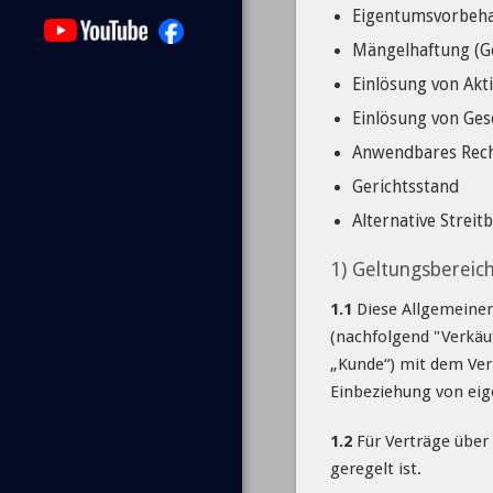
Eigentumsvorbeha
Mängelhaftung (G
Einlösung von Akt
Einlösung von Ge
Anwendbares Rec
Gerichtsstand
Alternative Streit
1) Geltungsbereic
1.1
Diese Allgemeinen
(nachfolgend "Verkäuf
„Kunde“) mit dem Verk
Einbeziehung von eig
1.2
Für Verträge über 
geregelt ist.