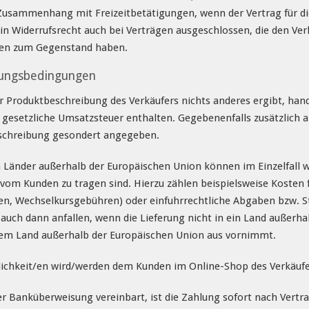
Zusammenhang mit Freizeitbetätigungen, wenn der Vertrag für di
ein Widerrufsrecht auch bei Verträgen ausgeschlossen, die den Ve
gen zum Gegenstand haben.
lungsbedingungen
r Produktbeschreibung des Verkäufers nichts anderes ergibt, han
 gesetzliche Umsatzsteuer enthalten. Gegebenenfalls zusätzlich a
eschreibung gesondert angegeben.
 Länder außerhalb der Europäischen Union können im Einzelfall we
 vom Kunden zu tragen sind. Hierzu zählen beispielsweise Kosten f
, Wechselkursgebühren) oder einfuhrrechtliche Abgaben bzw. Ste
auch dann anfallen, wenn die Lieferung nicht in ein Land außerha
em Land außerhalb der Europäischen Union aus vornimmt.
chkeit/en wird/werden dem Kunden im Online-Shop des Verkäufer
r Banküberweisung vereinbart, ist die Zahlung sofort nach Vertrag