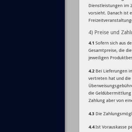
Dienstleistungen im 
vorsieht. Danach ist 
Freizeitveranstaltun
4) Preise und Zah
4.1
Sofern sich aus de
Gesamtpreise, die die
jeweiligen Produktb
4.2
Bei Lieferungen in
vertreten hat und die
Überweisungsgebühren
die Geldübermittlung 
Zahlung aber von ein
4.3
Die Zahlungsmögli
4.4
Ist Vorauskasse pe