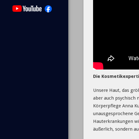
Die Kosmetikexpert
Unsere Haut, das größ
aber auch psychisch n
Körperpflege Anna Ku
unausgesprochene Gefü
Hauterkrankungen wie
äußerlich, sondern auc