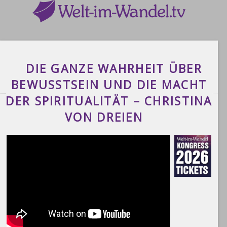
DIE GANZE WAHRHEIT ÜBER
BEWUSSTSEIN UND DIE MACHT
DER SPIRITUALITÄT – CHRISTINA
VON DREIEN