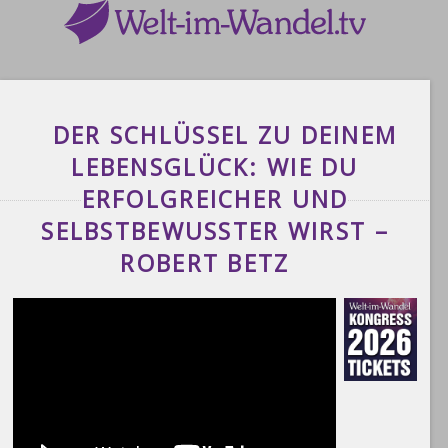
DER SCHLÜSSEL ZU DEINEM
LEBENSGLÜCK: WIE DU
ERFOLGREICHER UND
SELBSTBEWUSSTER WIRST –
ROBERT BETZ