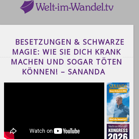
BESETZUNGEN & SCHWARZE
MAGIE: WIE SIE DICH KRANK
MACHEN UND SOGAR TÖTEN
KÖNNEN! – SANANDA