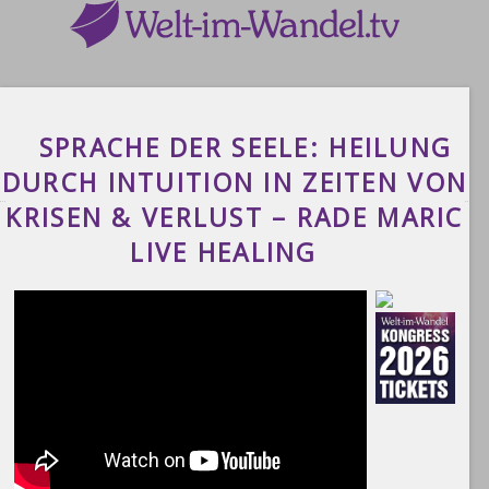
SPRACHE DER SEELE: HEILUNG
DURCH INTUITION IN ZEITEN VON
KRISEN & VERLUST – RADE MARIC
LIVE HEALING