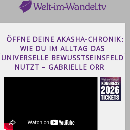
ÖFFNE DEINE AKASHA-CHRONIK:
WIE DU IM ALLTAG DAS
UNIVERSELLE BEWUSSTSEINSFELD
NUTZT – GABRIELLE ORR