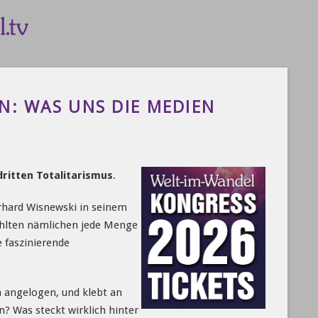
N: WAS UNS DIE MEDIEN
ritten Totalitarismus
.
erhard Wisnewski in seinem
fehlten nämlichen jede Menge
e faszinierende
 angelogen, und klebt an
? Was steckt wirklich hinter