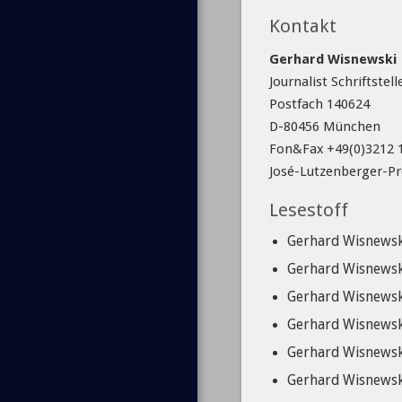
Kontakt
Gerhard Wisnewski
Journalist Schriftstel
Postfach 140624
D-80456 München
Fon&Fax +49(0)3212 
José-Lutzenberger-Pr
Lesestoff
Gerhard Wisnewski
Gerhard Wisnewski
Gerhard Wisnewski
Gerhard Wisnewski
Gerhard Wisnewski
Gerhard Wisnewski