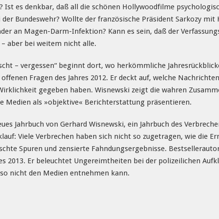
Ist es denkbar, daß all die schönen Hollywoodfilme psychologisc
 der Bundeswehr? Wollte der französische Präsident Sarkozy mit
nder an Magen-Darm-Infektion? Kann es sein, daß der Verfassung
 – aber bei weitem nicht alle.
uscht – vergessen“ beginnt dort, wo herkömmliche Jahresrückblick
offenen Fragen des Jahres 2012. Er deckt auf, welche Nachrichte
r Wirklichkeit gegeben haben. Wisnewski zeigt die wahren Zusamm
e Medien als »objektive« Berichterstattung präsentieren.
neues Jahrbuch von Gerhard Wisnewski, ein Jahrbuch des Verbrech
auf: Viele Verbrechen haben sich nicht so zugetragen, wie die E
ischte Spuren und zensierte Fahndungsergebnisse. Bestsellerautor
res 2013. Er beleuchtet Ungereimtheiten bei der polizeilichen Au
 so nicht den Medien entnehmen kann.