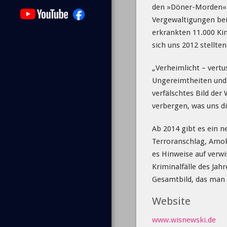
den »Döner-Morden«? 
Vergewaltigungen bei
erkrankten 11.000 Ki
sich uns 2012 stellten
„Verheimlicht – vert
Ungereimtheiten und 
verfälschtes Bild de
verbergen, was uns di
Ab 2014 gibt es ein 
Terroranschlag, Amokl
es Hinweise auf verw
Kriminalfälle des Jah
Gesamtbild, das man
Website
www.wisnewski.de