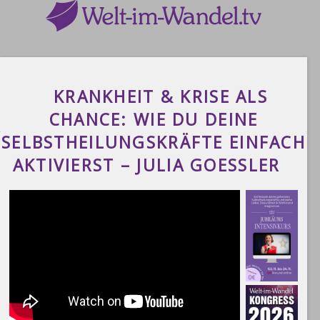
KRANKHEIT & KRISE ALS
CHANCE: WIE DU DEINE
SELBSTHEILUNGSKRÄFTE EINFACH
AKTIVIERST – JULIA GOESSLER