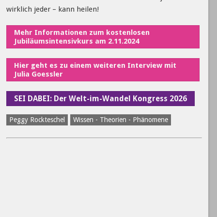
wirklich jeder – kann heilen!
Mehr Informationen zum kostenlosen
Jubiläumsintensivkurs am 2.11.2024
Hier geht es zu einem weiteren Interview mit
Julia Goessler
SEI DABEI: Der Welt-im-Wandel Kongress 2026
Peggy Rockteschel
Wissen - Theorien - Phänomene