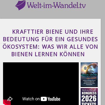
KRAFTTIER BIENE UND IHRE
BEDEUTUNG FÜR EIN GESUNDES
ÖKOSYSTEM: WAS WIR ALLE VON
BIENEN LERNEN KÖNNEN