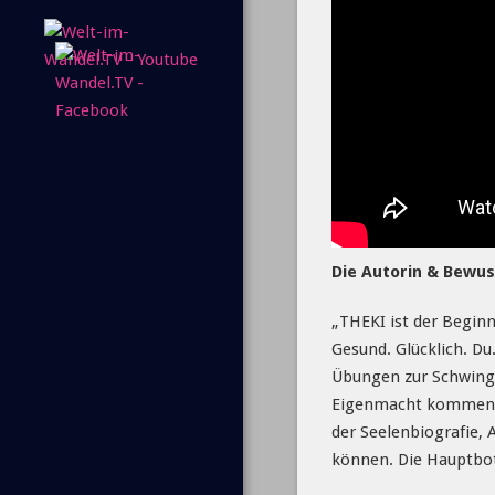
Die Autorin & Bewus
„THEKI ist der Begin
Gesund. Glücklich. Du
Übungen zur Schwingu
Eigenmacht kommen und
der Seelenbiografie, 
können. Die Hauptbots