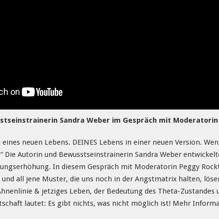
stseinstrainerin Sandra Weber im Gespräch mit Moderatorin
n eines neuen Lebens. DEINES Lebens in einer neuen Version. Wen
.“ Die Autorin und Bewusstseinstrainerin Sandra Weber entwickel
ngserhöhung. In diesem Gespräch mit Moderatorin Peggy Rocktesc
 all jene Muster, die uns noch in der Angstmatrix halten, lösen
Ahnenlinie & jetziges Leben, der Bedeutung des Theta-Zustandes un
chaft lautet: Es gibt nichts, was nicht möglich ist! Mehr Infor