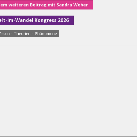
nem weiteren Beitrag mit Sandra Weber
Welt-im-Wandel Kongress 2026
issen - Theorien - Phänomene