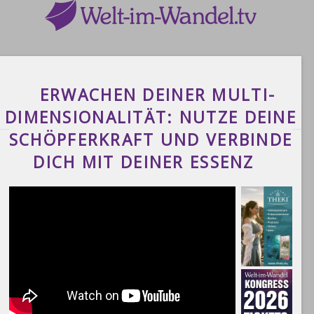
ERWACHEN DEINER MULTI-
DIMENSIONALITÄT: NUTZE DEINE
SCHÖPFERKRAFT UND VERBINDE
DICH MIT DEINER ESSENZ