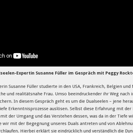
lseelen-Expertin Susanne Füller im Gespräch mit Peggy Rockt
erin Susanne Füller studierte in den USA, Frankreich, Belgien un
che und realitätsnahe Frau. Umso beeindruckender ihr Weg nach i
chern. In diesem Gespräch geht es um die Dualseelen – jene herau
iefe Erkenntnisprozesse auslösen. Selbst diese Erfahrung mit der
mit der Umgang und das Verstehen dessen, was da in der Tiefe wirk
ie wir mit der Begegnung unseres Duals antreten und von Ablehnu
urchlaufen. Hierbei erklärt sie eindrücklich und verständlich die 