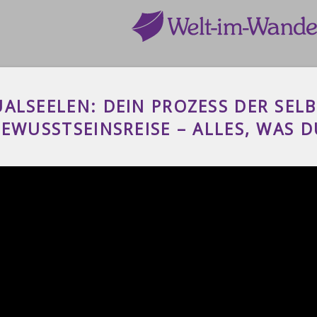
ALSEELEN: DEIN PROZESS DER SEL
BEWUSSTSEINSREISE – ALLES, WAS 