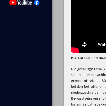
Die Autorin und Dua
Die gebürtige Leipzig
schon die eher sachli
erkenntnisreichen Bü
bei den Betroffenen t
niederzuschreiben, da
Bewusstseinsreise, d
bis zur Selbstliebe d