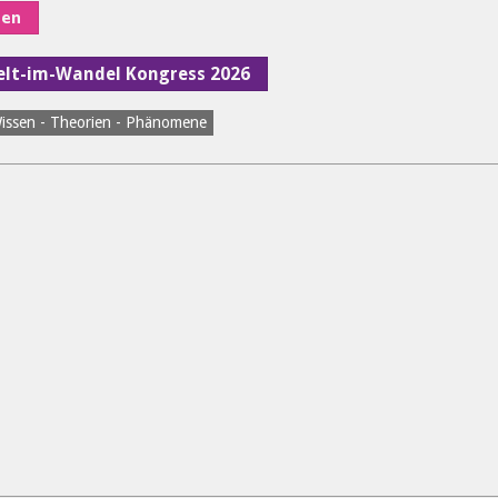
nen
Welt-im-Wandel Kongress 2026
issen - Theorien - Phänomene