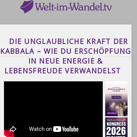
DIE UNGLAUBLICHE KRAFT DER
KABBALA – WIE DU ERSCHÖPFUNG
IN NEUE ENERGIE &
LEBENSFREUDE VERWANDELST