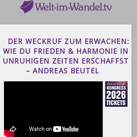
DER WECKRUF ZUM ERWACHEN:
WIE DU FRIEDEN & HARMONIE IN
UNRUHIGEN ZEITEN ERSCHAFFST
– ANDREAS BEUTEL