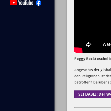
Peggy Rockteschel i
Angesichts der globa
den Religionen ist de
betroffen? Darüber s
SEI DABEI: Der 