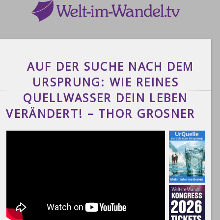
AUF DER SUCHE NACH DEM
URSPRUNG: WIE REINES
QUELLWASSER DEIN LEBEN
VERÄNDERT! – THOR GROSNER