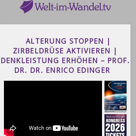
ALTERUNG STOPPEN |
ZIRBELDRÜSE AKTIVIEREN |
DENKLEISTUNG ERHÖHEN – PROF.
DR. DR. ENRICO EDINGER