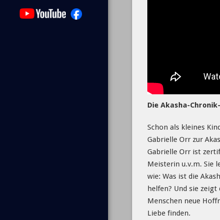
Die Akasha-Chronik-
Schon als kleines Ki
Gabrielle Orr zur Aka
Gabrielle Orr ist zer
Meisterin u.v.m. Sie 
wie: Was ist die Akas
helfen? Und sie zeigt
Menschen neue Hoffnu
Liebe finden.