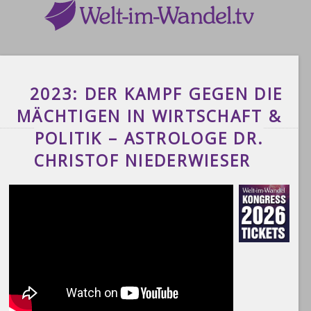
2023: DER KAMPF GEGEN DIE
MÄCHTIGEN IN WIRTSCHAFT &
POLITIK – ASTROLOGE DR.
CHRISTOF NIEDERWIESER