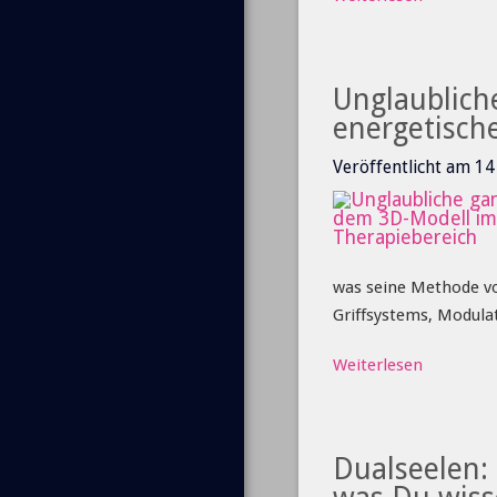
Unglaublich
energetisch
Veröffentlicht am 1
was seine Methode von
Griffsystems, Modulat
Weiterlesen
Dualseelen: 