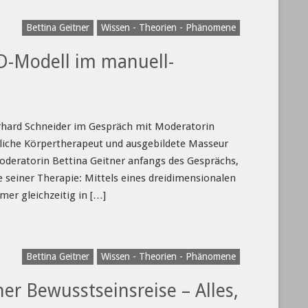
Bettina Geitner
Wissen - Theorien - Phänomene
3D-Modell im manuell-
erhard Schneider im Gespräch mit Moderatorin
tliche Körpertherapeut und ausgebildete Masseur
oderatorin Bettina Geitner anfangs des Gesprächs,
e seiner Therapie: Mittels eines dreidimensionalen
mer gleichzeitig in […]
Bettina Geitner
Wissen - Theorien - Phänomene
er Bewusstseinsreise – Alles,