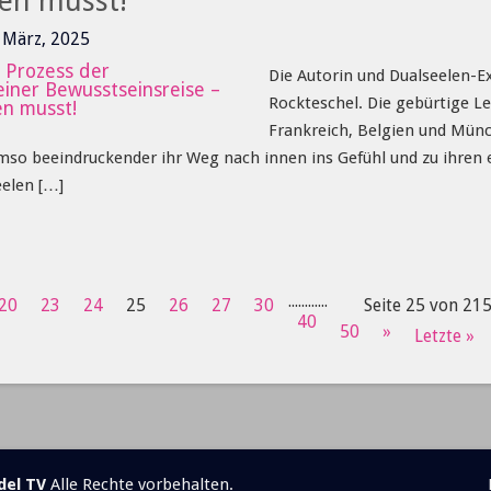
en musst!
1 März, 2025
Die Autorin und Dualseelen-E
Rockteschel. Die gebürtige Le
Frankreich, Belgien und Münc
Umso beeindruckender ihr Weg nach innen ins Gefühl und zu ihren
eelen […]
...
...
...
...
20
23
24
25
26
27
30
Seite 25 von 21
40
50
»
Letzte »
del TV
Alle Rechte vorbehalten.