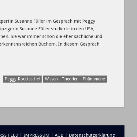
xpertin Susanne Füller im Gespräch mit Peggy
ipzigerin Susanne Füller studierte in den USA,
hen. Sie war immer schon die eher sachliche und
 erkenntnisreichen Büchern. In diesem Gespräch
Peggy Rockteschel
Wissen - Theorien - Phänomene
5
RSS FEED
|
IMPRESSUM
|
AGB
|
Datenschutzerklärung