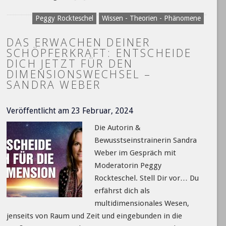
Peggy Rockteschel
Wissen - Theorien - Phänomene
DAS ERWACHEN DEINER
SCHÖPFERKRAFT: ENTSCHEIDE
DICH JETZT FÜR DEN
DIMENSIONSWECHSEL –
SANDRA WEBER
Veröffentlicht am 23 Februar, 2024
Die Autorin &
Bewusstseinstrainerin Sandra
Weber im Gespräch mit
Moderatorin Peggy
Rockteschel. Stell Dir vor… Du
erfährst dich als
multidimensionales Wesen,
jenseits von Raum und Zeit und eingebunden in die